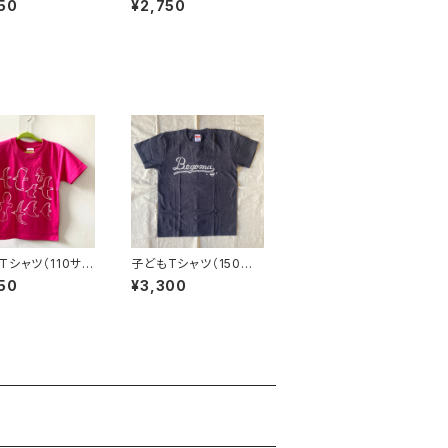
50
¥2,750
Tシャツ（110サイ
子どもTシャツ（150サ
リドリ】
イズ）【ベーゴマ】
50
¥3,300