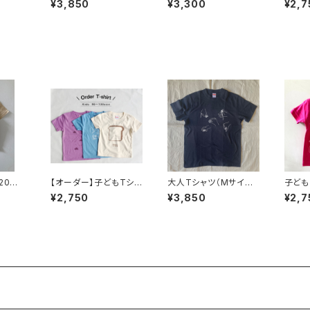
¥3,850
¥3,300
¥2,7
20サ
【オーダー】子どもTシャ
大人Tシャツ（Mサイズ）
子ども
ワレ】
ツ（キッズサイズ90〜13
【ベーゴマ】
ズ）【ト
¥2,750
¥3,850
¥2,7
0）